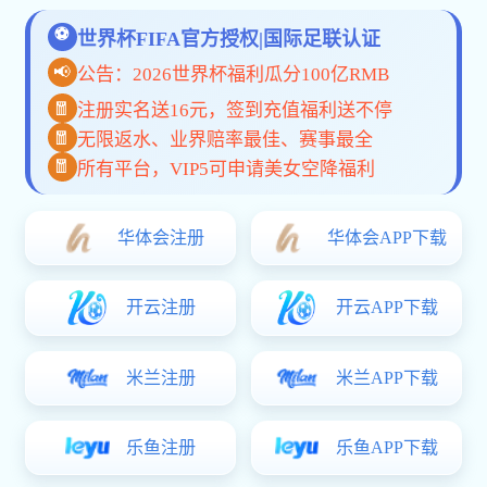
App Store 下载
Google Play 获取
皇冠体彩安全模块矩阵
平台以模块化架构构建安全基底，覆盖皇冠体彩·(中国)官方
网站-CrownSports各类应用场景。
账户防护