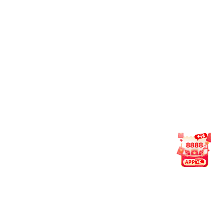
个性推荐模型优化。
2021 年
2021年7月28日 · v4.7.2
奥运专属页面上线。
赛事通知机制增强。
2021年3月10日 · v4.6.1
首页动效优化。
修复偶发闪退问题。