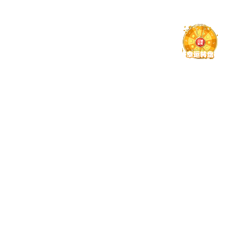
2025年3月8日 · v6.0.0
整体架构升级，引入动态赛事引擎。
视觉焕新，体验更清爽。
2023 年
2023年8月29日 · v5.2.7
新增热门话题聚合区。
直播性能进一步增强。
2023年1月15日 · v5.1.0
自动深色模式上线。