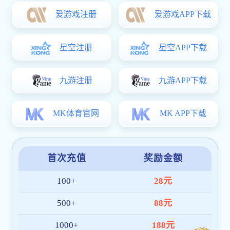
进行任何未经授权的商业推广或广告行为
使用自动化工具批量抓取、爬虫、数据镜像等行为
五、知识产权声明
本平台上的所有内容（包括但不限于界面结构、数据接口、文
字、图像、音频、源代码等）均归本平台或关联方所有，受相关
法律保护。未经授权，用户不得以任何形式使用。
六、服务中止与终止
在以下任一情况下，平台有权中止或终止对用户的全部或部分服
务，且无需提前通知：
用户违反本协议内容或法律法规
用户提供虚假信息或存在安全风险
基于皇冠体彩·(中国)官方网站-CrownSports平台运营策略的
调整