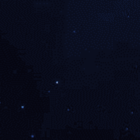
罗马诺透露巴萨纽卡拜仁关注1
近日，足球转会市场传来重磅消息，
2026-06-14
斯基拉透露曼联切尔西争抢霍
近年来，英超联赛的竞争愈发激烈，
2026-07-19
皇冠体彩
皇冠体彩官方网站【KY1.AC】官网认
海
证:手机版、app下载、登录入口、官
s
方网站、网页版、平台、网址、地
址、注册、娱乐，皇冠体彩(中国)官方
网站欢迎大家选择真正的官方通道，
同时我们提供全天候7x24小时在线服