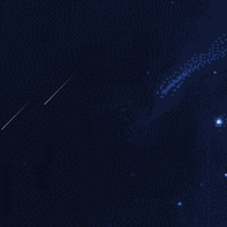
3、球探考察的重要性
派遣球探对年轻球员进行考察是各大俱乐
样的年轻小将而言，这种评估尤为重要，
此外，通过实地考察，俱乐部不仅能看到
球队的重要因素。在这个过程中，球队管
最后，对比不同比赛环境下的小将在高压
成为顶尖选手。因此，通过充分考察后做
4、未来可能的发展方向
如果最终有一家俱乐部成功签下贝林尼奥
以及教练团队如何给予支持，都将直接影
与此同时，如果选择留在目前所在队伍继