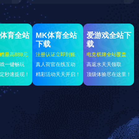
找到队友并进行有效配合，同时也擅长突破
将在未来几年内快速成长为足球界的新星。
挖掘新兴人才来保持竞争优势。贝林尼奥符
像贝林尼奥这样的年轻天才，不仅可以增强
，替代即将退役或状态下滑的老将，以保持