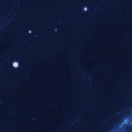
部的一项重要工作，通过直接观察比赛，可以更全面地了解球员
因为他还处于成长期，需要时间去证明自己的价值。
他的技术特点，还能了解其心理素质和团队合作精神等其他方面
理层可以根据现场情况做出更科学合理的判断，从而决定是否进
情况下如何应变，也是考察的一部分。有时候，即便是技术非常
出的决策，将有助于降低风险，提高投资回报率。
，那么他接下来所面临的发展方向无疑是极为重要的话题。在加
响他的成长速度。如果能得到足够上场时间，他有望迅速积累宝
续磨练，则需要借此机会不断提升自己的实力。从短期来看，无