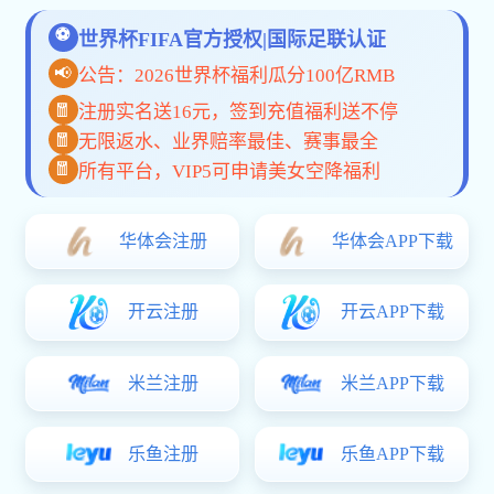
名嘴评论东契奇和里夫斯难以匹敌
41岁詹姆斯的防守能力
2026-06-22 00:28
23 次阅读
首页
/
体育热点
在当今的NBA赛场上，詹姆斯、东契奇和里夫斯都是
备受瞩目的球员。近日，一位名嘴评论认为，41岁的