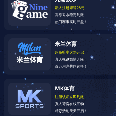
曼联宣布卡里克教练组全员续约
2026-06-24 12:15
21 次阅读
近日，曼联俱乐部宣布了一个引人注目的决
曼联在重建过程中的坚定信心和明确方向
复竞争力。本文将从四个方面详细阐述这
及对俱乐部文化的传承与创新。通过这些
1、对未来发展的重要性
曼联宣布卡里克教练组全员续约至2028
现长期目标。这种稳定性不仅能够提升球