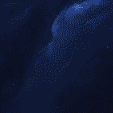
与球队目标的一致性。
步激励整个俱乐部上下共同努力，使得团队凝聚力不断增强。未
至2028年的决策，不仅展示了俱乐部重建过程中的决心，也
，此次续约都将在多个层面上产生积极影响，有助于推动整个俱
个更加成熟、更具竞争力且富有激情的曼联。在这个充满挑战与
为广大支持者奉献精彩赛事！