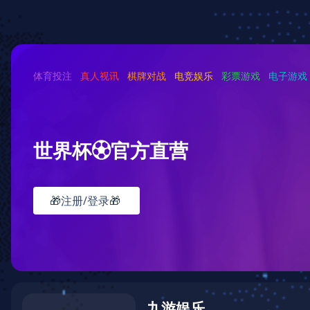
皇冠体彩
AP
欢迎访问
皇冠体彩
，提供全面覆盖足
千场比赛，