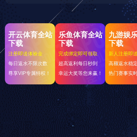
随着英超竞争愈发激烈，拥有一个持续稳
更具特色和竞争力的打法，这无疑是曼联
此外，此次续约也表明了俱乐部管理层对
绩，也展现了良好的团结氛围，这些都为
2、塑造球队战术风格
卡里克自上任以来，在战术安排上展现出
化的战术风格，不仅丰富了球队玩法，也
通过此次续约，卡里克将有更多时间去完
更好地理解并适应各类战术要求，从而提
同时，在新赛季即将来临之际，卡里克与
的训练计划，提高球队整体水平。