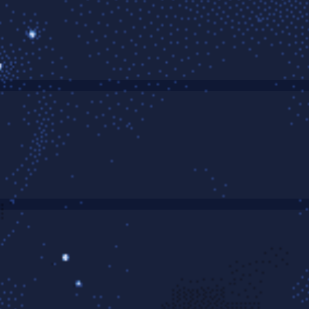
至2028年继续执教
定：卡里克教练组全员续约至2028年，继续执教球队。这一
。作为俱乐部的传奇球员，卡里克自担任主教练以来，通过出色
一续约带来的深远影响，包括对曼联未来发展的重要性、对球队
分析，我们可以更加全面地理解这一决定背后的意义。
年，意味着俱乐部对于未来发展的清晰规划。在经历了一段时间
队士气，还能增强球员们对于战术执行的信心。