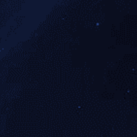
伊贝戈维奇
了热议。斯基拉透露，AC米兰的球探...
是最接近文
性人物，其卓越的球技和影响力一直...
更倾向于助