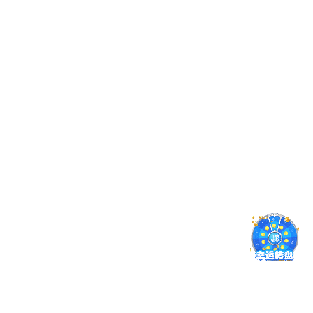
提高胜率。
这种全方位提升不仅推动了各支球队的发展，也使得
观众体验到更高水准、更具观赏性的比赛。因此，可
以预见，在不久之后，德甲很可能会迎来更多具有影
响力的新星主帅，他们将继续为这个历史悠久的联赛
注入新鲜血液。
4、新秀教练对未来影响
随着老牌主帅逐渐退居幕后，新一代年轻主帅如雨后
春笋般涌现，他们正在改变传统比赛模式和战略思
维。新秀们普遍具有较强的数据意识和现代足球理
念，因此他们更容易适应快节奏、高强度的比赛环
境，同时也勇于尝试新的战术思想，对抗传统保守派
带来的挑战。