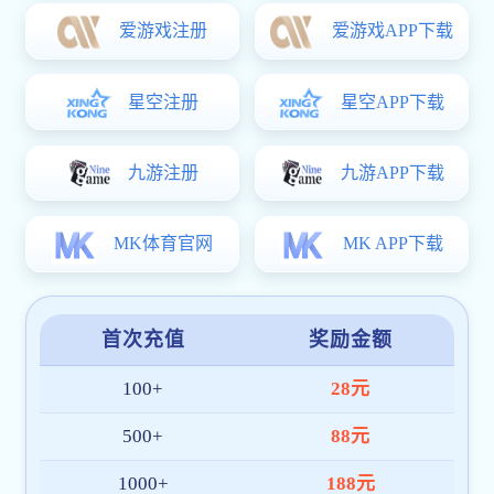
尼紧随瓜迪奥拉位列第二，而阿隆索则名列第四。这
一排名不仅引发了球迷和媒体的广泛关注，更为我们
分析当前德甲联赛的教练风格、战术策略和球队表现
提供了契机。本文将从四个方面进行详细阐述：首
先，我们将探讨孔帕尼与瓜迪奥拉之间的竞争关系；
其次，将分析阿隆索在短时间内取得优异成绩的原
因；第三，将讨论德甲整体执教水平的提高及其影
响；最后，我们将展望未来可能出现的新秀教练对联
赛格局的影响。
1、孔帕尼与瓜帅竞争关系
在德甲执教前50场比赛中，孔帕尼以优异表现紧随瓜
迪奥拉，这一现象引起了众多媒体和球迷的热议。两
位教练分别代表着不同风格与背景，但都展现出了卓