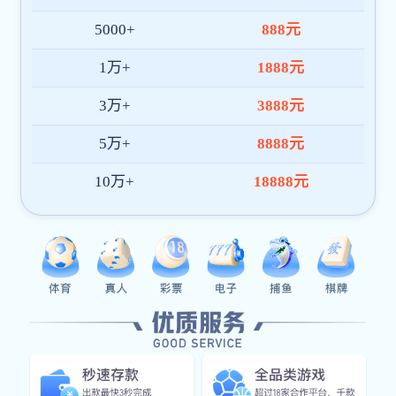
越的战术素养与领导力。孔帕尼作为年轻教练，在短
时间内就能达到如此高度，充分显示出他的潜力。
同样值得注意的是，瓜迪奥拉虽然身经百战，但他所
带领球队在攻防两端均有极高的要求。在这种情况
下，孔帕尼能够接近他的积分，不仅是对个人能力的
证明，也反映出他对战术调整与球队管理方面的一致
性。同时，两者间的较量也让人们看到了新旧交替中
的激烈竞争。
此外，孔帕尼对于年轻球员的发展有着独到见解，他
善于挖掘并培养潜力股，这一点与瓜帅强调团队合作
与技术细腻相辅相成。因此，两者之间不仅是单纯的
数据比拼，更是一种理念上的碰撞，为德甲注入了新
的活力。