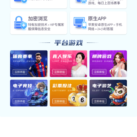
2、阿隆索快速崛起原因
作为名列第四的新晋教练，阿隆索在短时间内取得佳
绩，引发了外界对于其成功秘诀的深度探讨。首先，
他具备丰富的职业生涯经验，无论是在俱乐部还是国
家队，都曾担任关键角色。这些经验使得他能够更好
地理解比赛节奏，并做出及时有效的战术调整。
其次，阿隆索非常注重团队文化建设，他努力营造一
个积极向上的氛围，让每位球员都能发挥出最佳水
平。他通过沟通与信任建立一个高度团结且富有凝聚
力的团队，使得队伍在面对压力时能够更好地应对挑
战。
最后，他所运用的一些创新战术，比如灵活运用控球
率以及适时变阵等策略，让球队在比赛中显得更加游