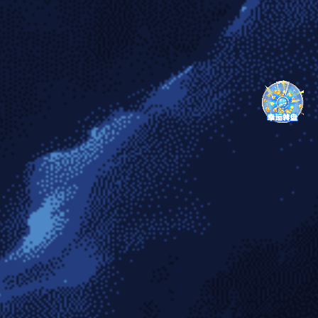
个团队的士气造成消极影响。
一次失利都会引发媒体的大肆报道，这给球
比如东契奇，使他们更难以保持积极心态。
未能如愿时，不断增长的不满情绪可能将转
在这种情况下，即使是小失误也可能导致最
环，加剧团队的不顺。
对不同对手制定灵活多变的战略，同时鼓励
走出困境。