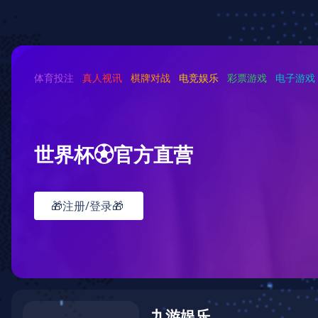
皇冠体彩
AP
欢迎访问
皇冠体彩
，提供全面覆盖足
千场比赛，