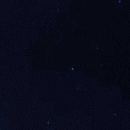
下一篇：
孙悦深度剖析杨瀚森遭遇的巨大冲