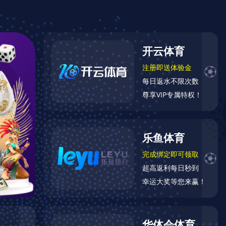
注册入口
赛事与数据服务
持
APP下载
与
网页使用
，每日同步更新
握比赛节奏。