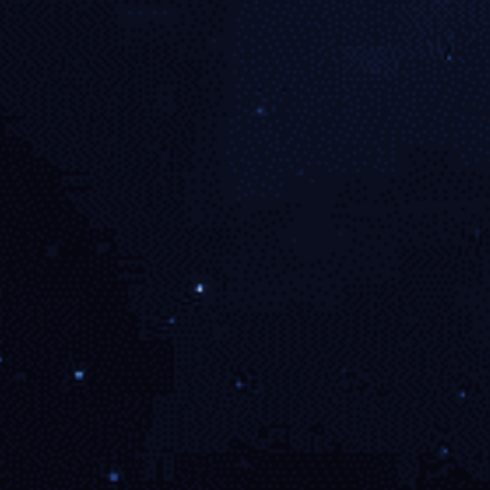
丹尼尔马尔蒂尼未来未定经纪
丹尼尔·马尔蒂尼的未来充满了不确
2026-05-26
绿军全力争夺字母哥已提供杰
在NBA的交易市场上，绿军（波士
2026-07-28
皇冠体彩
皇冠体彩官方网站【KY1.AC】官网认
海
证:手机版、app下载、登录入口、官
s
方网站、网页版、平台、网址、地
址、注册、娱乐，皇冠体彩(中国)官方
网站欢迎大家选择真正的官方通道，
同时我们提供全天候7x24小时在线服